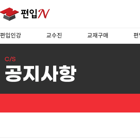
편입인강
교수진
교재구매
편