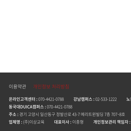
이용약관
개인정보 처리방침
온라인고객센터
070-4421-0788
강남캠퍼스
02-533-1222
노
동국대DUICA캠퍼스
070-4421-0788
주소
경기 고양시 일산동구 정발산로 43-7 메리트윈빌딩 7층 707~8호
업체명
(주)이상교육
대표이사
이종형
개인정보관리 책임자