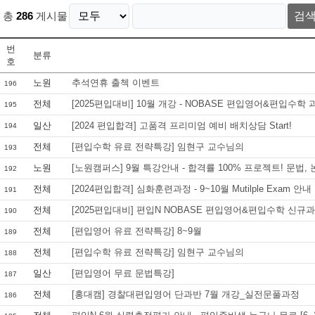
총
286
게시물
검
번
분류
호
노원
추석연휴 출첵 이벤트
196
전체
[2025편입대비] 10월 개강 - NOBASE 편입영어&편입수학 
195
일산
[2024 편입합격] 고품격 프리미엄 예비 배치상담 Start!
194
전체
[편입수학 유료 전략특강] 임현구 교수님의
193
노원
[노원캠퍼스] 9월 특강안내 - 합격률 100% 프로젝트! 문법,
192
전체
[2024편입합격] 심화훈련과정 - 9~10월 Mutilple Exam 안내
191
전체
[2025편입대비] 편입N NOBASE 편입영어&편입수학 신규과
190
전체
[편입영어 유료 전략특강] 8~9월
189
전체
[편입수학 유료 전략특강] 임현구 교수님의
188
일산
[편입영어 무료 문법특강]
187
전체
[홍대캠] 경찰대편입영어 단과반 7월 개강_실전문풀과정
186