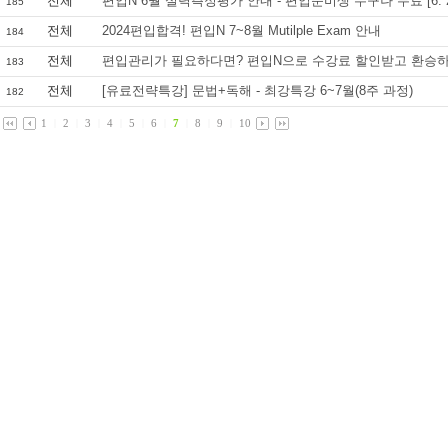
전체
편입N 6월 실력측정평가 안내 - 편입준비생 누구나 무료 [6. 24
185
전체
2024편입합격! 편입N 7~8월 Mutilple Exam 안내
184
전체
편입관리가 필요하다면? 편입N으로 수강료 할인받고 환승
183
전체
[유료전략특강] 문법+독해 - 최강특강 6~7월(8주 과정)
182
1
|
2
|
3
|
4
|
5
|
6
|
7
|
8
|
9
|
10