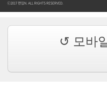
ⓒ2017 편입N. ALL RIGHTS RESERVED.
↺ 모바