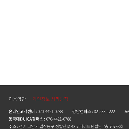
이용약관
개인정보 처리방침
온라인고객센터
070-4421-0788
강남캠퍼스
02-533-1222
노
동국대DUICA캠퍼스
070-4421-0788
주소
경기 고양시 일산동구 정발산로 43-7 메리트윈빌딩 7층 707~8호