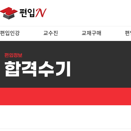
편입인강
교수진
교재구매
편