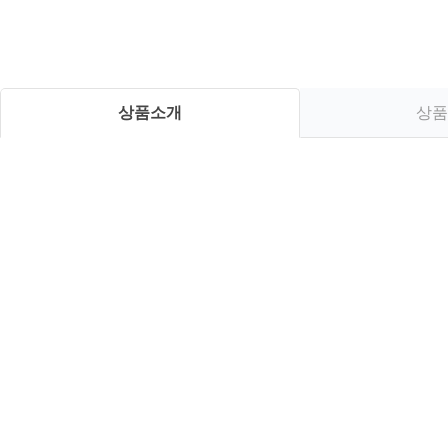
상품소개
상품
교
재
정
보
상
품
소
개