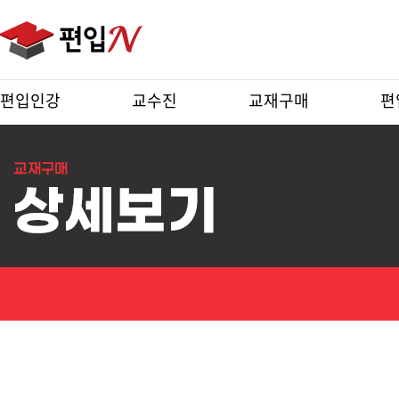
편입인강
교수진
교재구매
편
상
세
보
기