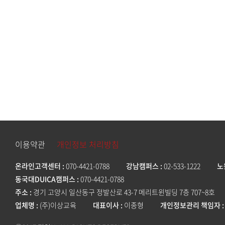
이용약관
개인정보 처리방침
온라인고객센터
070-4421-0788
강남캠퍼스
02-533-1222
노
동국대DUICA캠퍼스
070-4421-0788
주소
경기 고양시 일산동구 정발산로 43-7 메리트윈빌딩 7층 707~8호
업체명
(주)이상교육
대표이사
이종형
개인정보관리 책임자