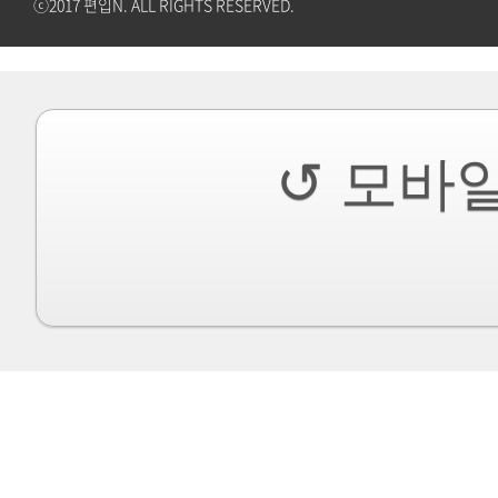
ⓒ2017 편입N. ALL RIGHTS RESERVED.
↺ 모바