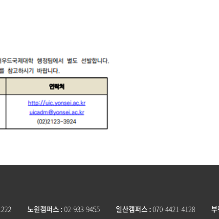
1222
노원캠퍼스
02-933-9455
일산캠퍼스
070-4421-4128
부