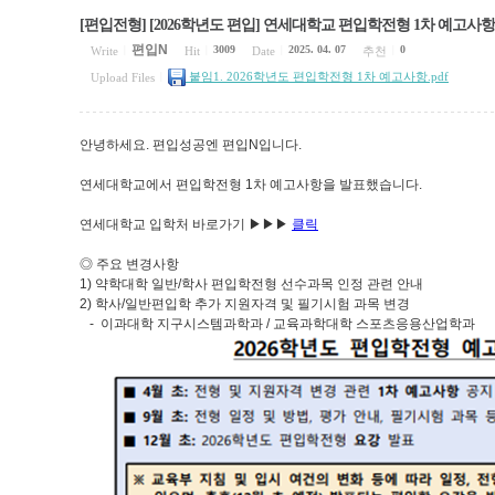
[편입전형] [2026학년도 편입] 연세대학교 편입학전형 1차 예고사항
편입N
3009
2025. 04. 07
0
Write
|
Hit
|
Date
|
추천
|
붙임1. 2026학년도 편입학전형 1차 예고사항.pdf
Upload Files
|
안녕하세요. 편입성공엔 편입N입니다.
연세대학교에서 편입학전형 1차 예고사항을 발표했습니다.
연세대학교 입학처 바로가기 ▶▶▶
클릭
◎ 주요 변경사항
1) 약학대학 일반/학사 편입학전형 선수과목 인정 관련 안내
2) 학사/일반편입학 추가 지원자격 및 필기시험 과목 변경
- 이과대학 지구시스템과학과 / 교육과학대학 스포츠응용산업학과