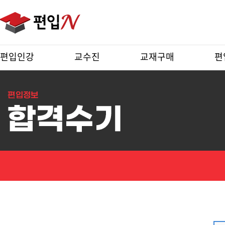
편입인강
교수진
교재구매
편