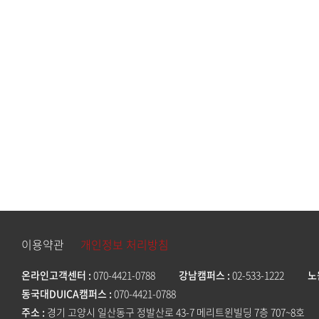
이용약관
개인정보 처리방침
온라인고객센터
070-4421-0788
강남캠퍼스
02-533-1222
노
동국대DUICA캠퍼스
070-4421-0788
주소
경기 고양시 일산동구 정발산로 43-7 메리트윈빌딩 7층 707~8호