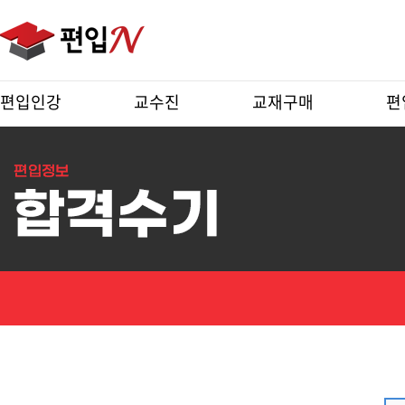
편입인강
교수진
교재구매
편