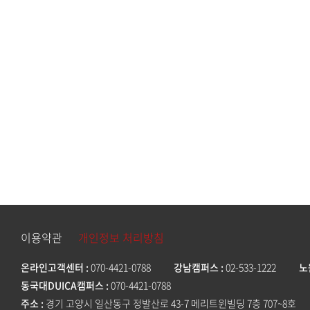
이용약관
개인정보 처리방침
온라인고객센터
070-4421-0788
강남캠퍼스
02-533-1222
노
동국대DUICA캠퍼스
070-4421-0788
주소
경기 고양시 일산동구 정발산로 43-7 메리트윈빌딩 7층 707~8호