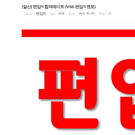
[일산] 편입N 합격메이트 (With 편입N 멘토)
편입N
3220
2021. 03. 09
0
Write
|
Hit
|
Date
|
추천
|