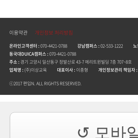
이용약관
개인정보 처리방침
온라인고객센터
070-4421-0788
강남캠퍼스
02-533-1222
노
동국대DUICA캠퍼스
070-4421-0788
주소
경기 고양시 일산동구 정발산로 43-7 메리트윈빌딩 7층 707~8호
업체명
(주)이상교육
대표이사
이종형
개인정보관리 책임자
ⓒ2017 편입N. ALL RIGHTS RESERVED.
↺ 모바