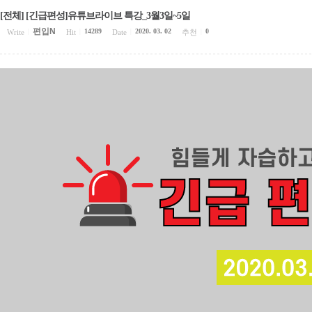
[전체] [긴급편성]유튜브라이브 특강_3월3일~5일
편입N
14289
2020. 03. 02
0
Write
|
Hit
|
Date
|
추천
|