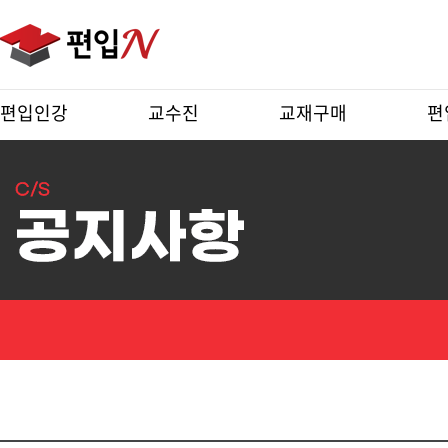
편입인강
교수진
교재구매
편