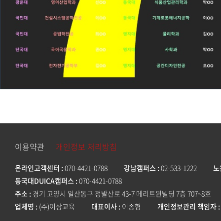
이용약관
개인정보 처리방침
온라인고객센터
070-4421-0788
강남캠퍼스
02-533-1222
노
동국대DUICA캠퍼스
070-4421-0788
주소
경기 고양시 일산동구 정발산로 43-7 메리트윈빌딩 7층 707~8호
업체명
(주)이상교육
대표이사
이종형
개인정보관리 책임자