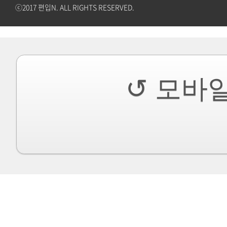
ⓒ2017 편입N. ALL RIGHTS RESERVED.
↺ 모바