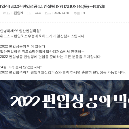
[일산] 2022은 편입성공 1:1 컨설팅 INVITATION [4/1(목) ~ 4/11(일)]
편입N
2464
2021. 04. 01
0
Write
|
Hit
|
Date
|
추천
|
안녕하세요! 일산편입학원!
위드스타편입N 소수정예 & 하드케어 일산캠퍼스입니다.
2022 편입성공의 막이 열린다
일산편입학원 위드스타편입N 일산캠퍼스에서 진행하는
2022 편입성공 컨설팅에 편입을 준비하는 모든 분들을 초대합니다.
"4월 아직 늦지 않았습니다"
2022 편입합격까지 편입N 일산캠퍼스와 함께 하시면 충분히 편입성공 가능합니다.