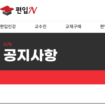
편입인강
교수진
교재구매
편