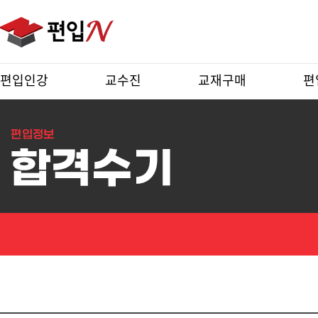
편입인강
교수진
교재구매
편