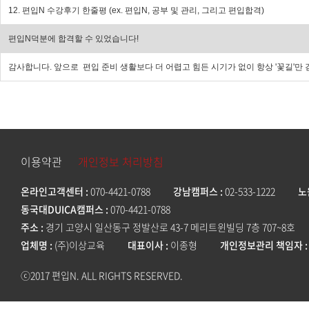
12. 편입N 수강후기 한줄평 (ex. 편입N, 공부 및 관리, 그리고 편입합격)
편입N덕분에 합격할 수 있었습니다!
감사합니다. 앞으로 편입 준비 생활보다 더 어렵고 힘든 시기가 없이 항상 '꽃길'
이용약관
개인정보 처리방침
온라인고객센터
070-4421-0788
강남캠퍼스
02-533-1222
노
동국대DUICA캠퍼스
070-4421-0788
주소
경기 고양시 일산동구 정발산로 43-7 메리트윈빌딩 7층 707~8호
업체명
(주)이상교육
대표이사
이종형
개인정보관리 책임자
ⓒ2017 편입N. ALL RIGHTS RESERVED.