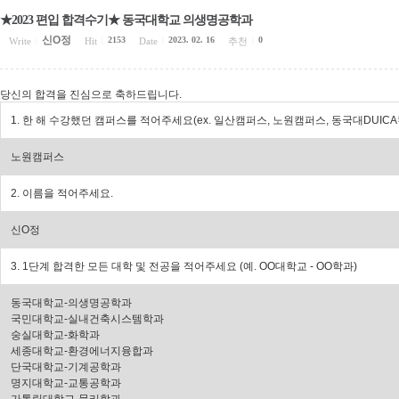
★2023 편입 합격수기★ 동국대학교 의생명공학과
신O정
2153
2023. 02. 16
0
Write
|
Hit
|
Date
|
추천
|
당신의 합격을 진심으로 축하드립니다.
1. 한 해 수강했던 캠퍼스를 적어주세요(ex. 일산캠퍼스, 노원캠퍼스, 동국대DUIC
노원캠퍼스
2. 이름을 적어주세요.
신O정
3. 1단계 합격한 모든 대학 및 전공을 적어주세요 (예. OO대학교 - OO학과)
동국대학교-의생명공학과
국민대학교-실내건축시스템학과
숭실대학교-화학과
세종대학교-환경에너지융합과
단국대학교-기계공학과
명지대학교-교통공학과