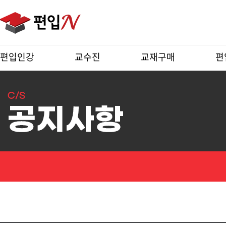
편입인강
교수진
교재구매
편