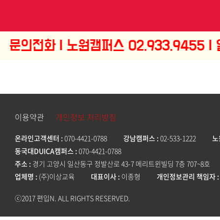
이용약관
개인정보 처리방침
온라인고객센터
070-4421-0788
강남캠퍼스
02-533-1222
노
동국대DUICA캠퍼스
070-4421-0788
주소
경기 고양시 일산동구 정발산로 43-7 메리트윈빌딩 7층 707~8호
업체명
(주)이상교육
대표이사
이종형
개인정보관리 책임자
ⓒ2017 편입N. ALL RIGHTS RESERVED.