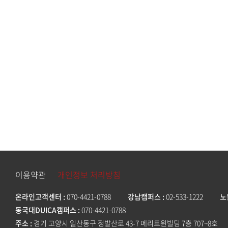
이용약관
개인정보 처리방침
온라인고객센터
070-4421-0788
강남캠퍼스
02-533-1222
노
동국대DUICA캠퍼스
070-4421-0788
주소
경기 고양시 일산동구 정발산로 43-7 메리트윈빌딩 7층 707~8호