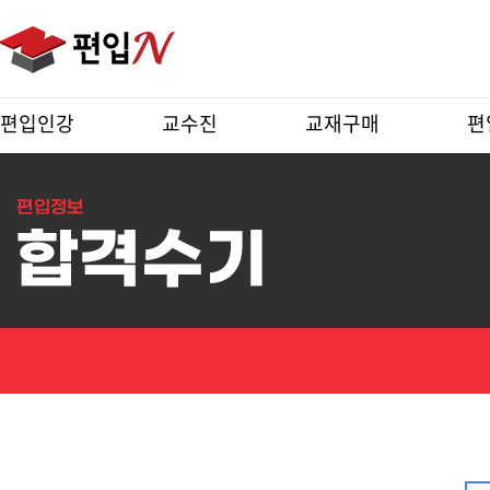
편입인강
교수진
교재구매
편