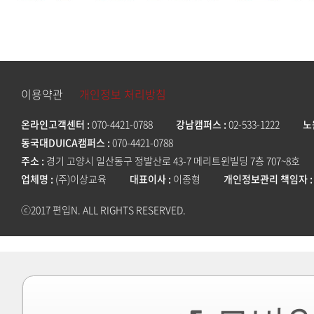
이용약관
개인정보 처리방침
온라인고객센터
070-4421-0788
강남캠퍼스
02-533-1222
노
동국대DUICA캠퍼스
070-4421-0788
주소
경기 고양시 일산동구 정발산로 43-7 메리트윈빌딩 7층 707~8호
업체명
(주)이상교육
대표이사
이종형
개인정보관리 책임자
ⓒ2017 편입N. ALL RIGHTS RESERVED.