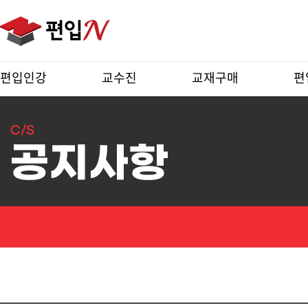
편입인강
교수진
교재구매
편