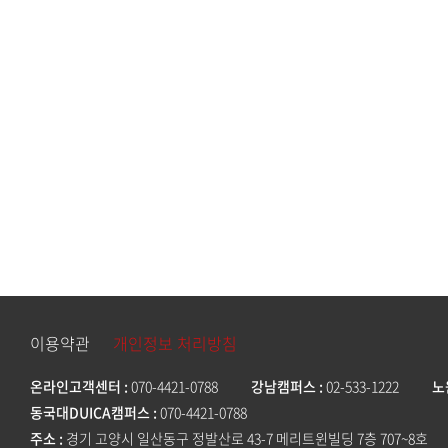
이용약관
개인정보 처리방침
온라인고객센터
070-4421-0788
강남캠퍼스
02-533-1222
노
동국대DUICA캠퍼스
070-4421-0788
주소
경기 고양시 일산동구 정발산로 43-7 메리트윈빌딩 7층 707~8호