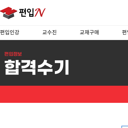
편입인강
교수진
교재구매
편