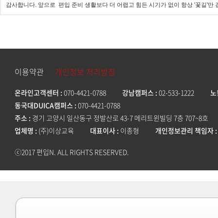
감사합니다. 앞으로 편입 준비 생활보다 더 어렵고 힘든 시기가 없이 항상 '꽃길'
이용약관
개인정보 처리방침
온라인고객센터
070-4421-0788
강남캠퍼스
02-533-1222
노
동국대DUICA캠퍼스
070-4421-0788
주소
경기 고양시 일산동구 정발산로 43-7 메리트윈빌딩 7층 707~8호
업체명
(주)이상교육
대표이사
이종형
개인정보관리 책임자
ⓒ2017 편입N. ALL RIGHTS RESERVED.