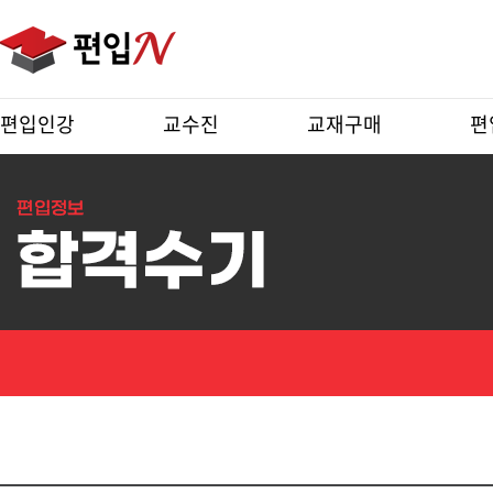
편입인강
교수진
교재구매
편