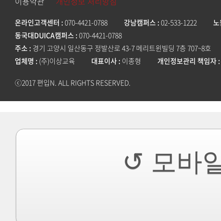
이용약관
개인정보 처리방침
온라인고객센터
070-4421-0788
강남캠퍼스
02-533-1222
노
동국대DUICA캠퍼스
070-4421-0788
주소
경기 고양시 일산동구 정발산로 43-7 메리트윈빌딩 7층 707~8호
업체명
(주)이상교육
대표이사
이종형
개인정보관리 책임자
ⓒ2017 편입N. ALL RIGHTS RESERVED.
↺ 모바