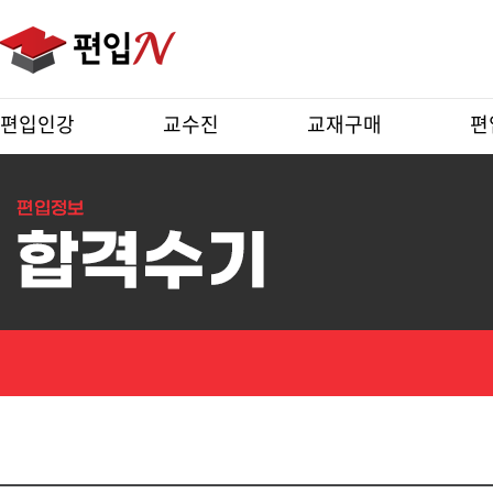
편입인강
교수진
교재구매
편