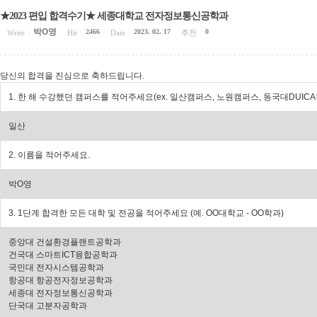
★2023 편입 합격수기★ 세종대학교 전자정보통신공학과
박O영
2466
2023. 02. 17
0
Write
|
Hit
|
Date
|
추천
|
당신의 합격을 진심으로 축하드립니다.
1. 한 해 수강했던 캠퍼스를 적어주세요(ex. 일산캠퍼스, 노원캠퍼스, 동국대DUIC
일산
2. 이름을 적어주세요.
박O영
3. 1단계 합격한 모든 대학 및 전공을 적어주세요 (예. OO대학교 - OO학과)
중앙대 건설환경플랜트공학과
건국대 스마트ICT융합공학과
국민대 전자시스템공학과
항공대 항공전자정보공학과
세종대 전자정보통신공학과
단국대 고분자공학과