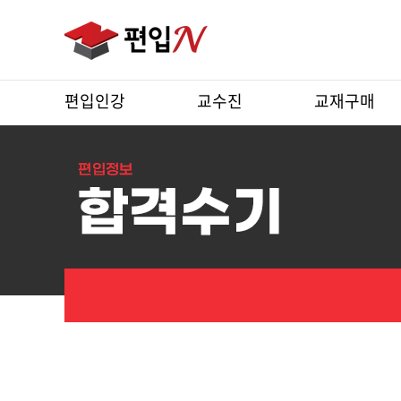
편입인강
교수진
교재구매