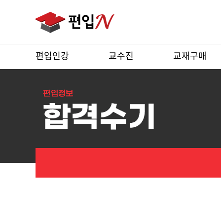
편입인강
교수진
교재구매