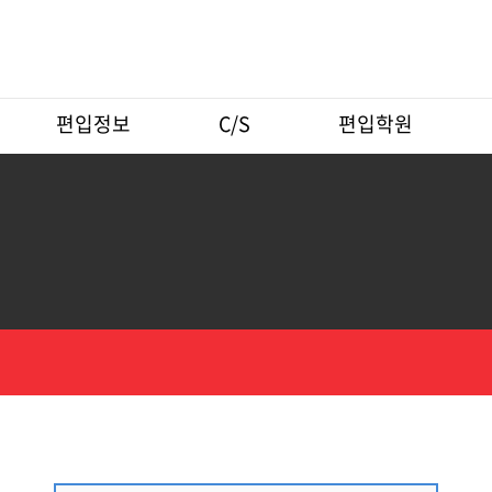
편입정보
C/S
편입학원