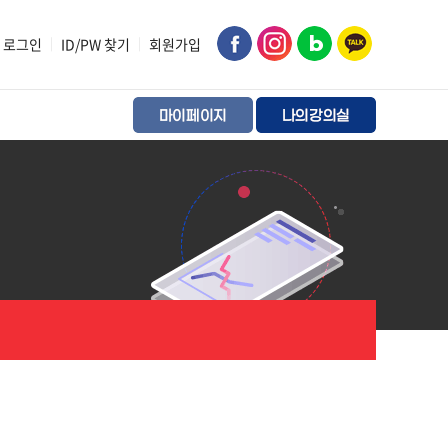
로그인
|
ID/PW 찾기
|
회원가입