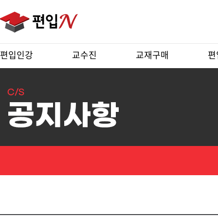
편입인강
교수진
교재구매
편