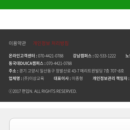
이용약관
개인정보 처리방침
온라인고객센터
070-4421-0788
강남캠퍼스
02-533-1222
노
동국대DUICA캠퍼스
070-4421-0788
주소
경기 고양시 일산동구 정발산로 43-7 메리트윈빌딩 7층 707~8호
업체명
(주)이상교육
대표이사
이종형
개인정보관리 책임자
ⓒ2017 편입N. ALL RIGHTS RESERVED.