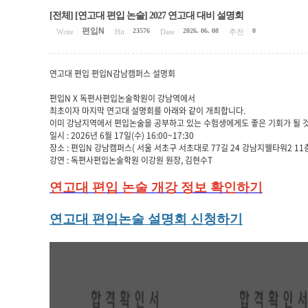
[전체] [연고대 편입 논술] 2027 연고대 대비 설명회
편입N
23576
2026. 06. 08
0
Write
|
Hit
|
Date
|
추천
|
연고대 편입 편입N감남캠퍼스 설명회
편입N X 독편사편입논술학원이 강남역에서
최초이자 마지막 연고대 설명회를 아래와 같이 개최합니다.
이미 강남지역에서 편입논술을 공부하고 있는 수험생에게도 좋은 기회가 될 
일시 : 2026년 6월 17일(수) 16:00~17:30
장소 : 편입N 강남캠퍼스( 서울 서초구 서초대로 77길 24 강남지웰타워2 11
강연 : 독편사편입논술학원 이강원 원장, 김현수T
연고대 편입 논술 개강 정보 확인하기
연고대 편입논술 설명회 신청하기