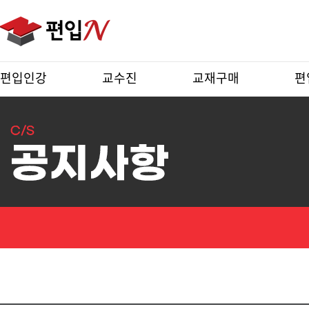
편입인강
교수진
교재구매
편