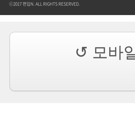
ⓒ2017 편입N. ALL RIGHTS RESERVED.
↺ 모바