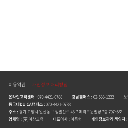
이용약관
개인정보 처리방침
온라인고객센터
070-4421-0788
강남캠퍼스
02-533-1222
노
동국대DUICA캠퍼스
070-4421-0788
주소
경기 고양시 일산동구 정발산로 43-7 메리트윈빌딩 7층 707~8호
업체명
(주)이상교육
대표이사
이종형
개인정보관리 책임자