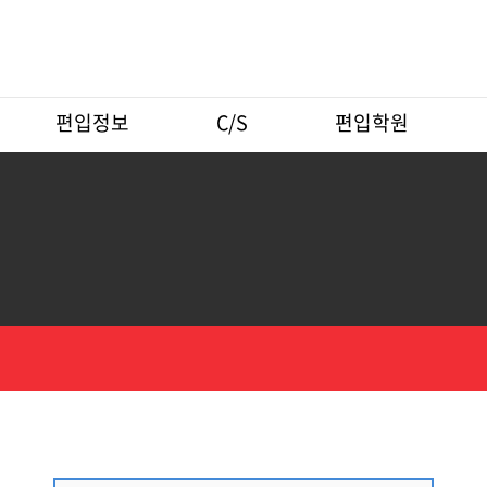
편입정보
C/S
편입학원