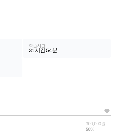
학습시간
31
시간
54
분
가
300,000
원
격
50
%