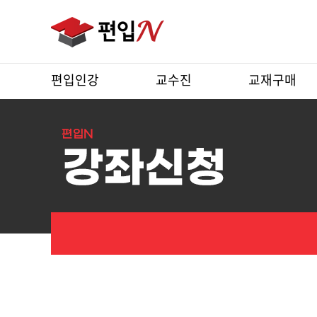
편입인강
교수진
교재구매
강
좌
상
세
보