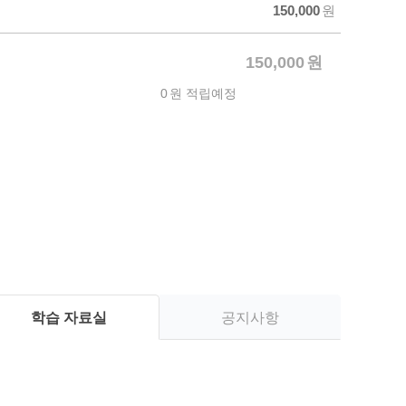
할
150,000
원
인
가
150,000
원
0
원 적립예정
학습 자료실
공지사항