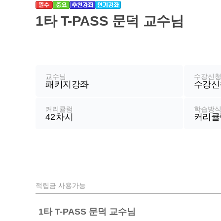
기
1타 T-PASS 문덕 교수님
강
좌
정
교수님
수강신
패키지강좌
수강신
보
커리큘럼
학습방
42
차시
커리큘
적립금 사용가능
1타 T-PASS 문덕 교수님