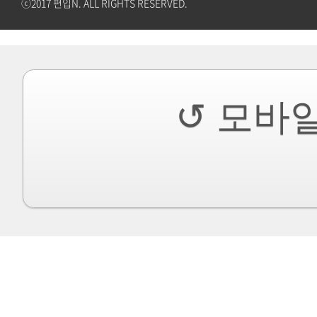
ⓒ2017 편입N. ALL RIGHTS RESERVED.
↺ 모바