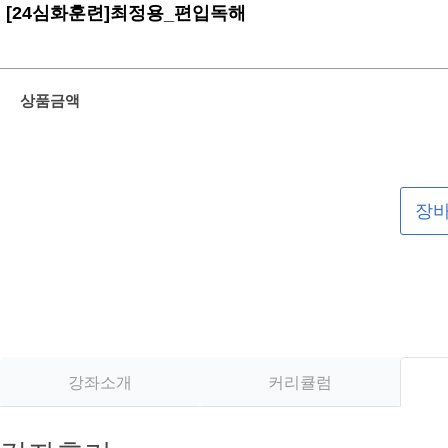
[24심화훈련]최정용_편입독해
상품금액
장
강좌소개
커리큘럼