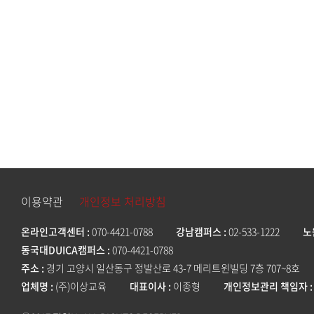
이용약관
개인정보 처리방침
온라인고객센터
070-4421-0788
강남캠퍼스
02-533-1222
노
동국대DUICA캠퍼스
070-4421-0788
주소
경기 고양시 일산동구 정발산로 43-7 메리트윈빌딩 7층 707~8호
업체명
(주)이상교육
대표이사
이종형
개인정보관리 책임자