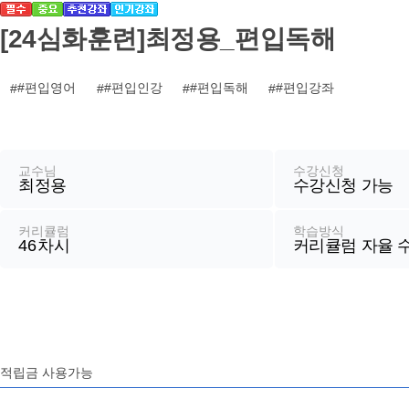
기
[24심화훈련]최정용_편입독해
#편입영어
#편입인강
#편입독해
#편입강좌
강
좌
정
교수님
수강신청
최정용
수강신청 가능
보
커리큘럼
학습방식
46
차시
커리큘럼 자율 
적립금 사용가능