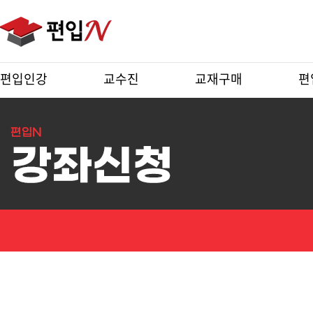
편입인강
교수진
교재구매
편
강
좌
상
세
보