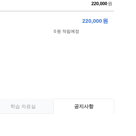
할
220,000
원
인
가
220,000
원
0
원 적립예정
학습 자료실
공지사항