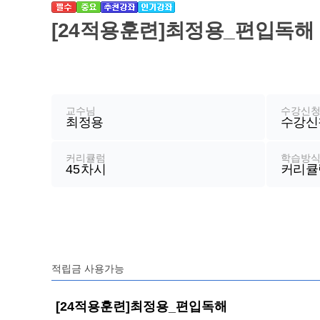
기
[24적용훈련]최정용_편입독해
강
좌
정
교수님
수강신
최정용
수강신
보
커리큘럼
학습방
45
차시
커리큘
적립금 사용가능
[24적용훈련]최정용_편입독해