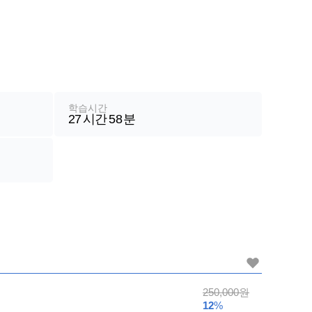
학습시간
27
시간
58
분
가
250,000
원
격
12
%