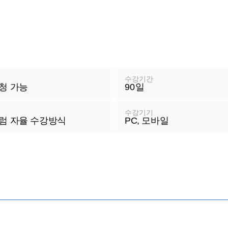
청
수강기간
청 가능
90
일
식
수강기기
럼 자율 수강방식
PC, 모바일