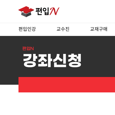
편입인강
교수진
교재구매
강
좌
상
세
보